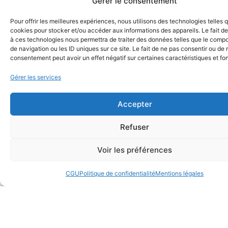
10,000
7,000
m²
18
+
k
110
+
coudre
Gérer le consentement
complexes.
pour
peuvent
papier
un
les
être
ou
motif
Pour offrir les meilleures expériences, nous utilisons des technologies telles 
visuels
D'atelier
Coup
pièces en
Employés
cousus,
d'autres
ou
cookies pour stocker et/ou accéder aux informations des appareils. Le fait de
détaillés
thermocollés
surfaces,
un
à ces technologies nous permettra de traiter des données telles que le comp
elle
ou
de
sérigraphie
avec
logo
de navigation ou les ID uniques sur ce site. Le fait de ne pas consentir ou de r
offre
fixés
des
directement
consentement peut avoir un effet négatif sur certaines caractéristiques et fo
un
avec
couleurs
dans
toucher
du
presse
/ j
vives
le
Gérer les services
léger
velcro
et
tissu
et
selon
durables.
à
/ jours
une
l’usage
Accepter
l’aide
excellen
souhaité.
de
tenue
Pratiques
fils
Refuser
au
et
de
lavage.
durables,
couleur.
ils
Voir les préférences
Elle
ajoutent
offre
une
CGU
Politique de confidentialité
Mentions légales
un
English
touche
rendu
unique
élégant,
à
résistant
chaque
et
pièce.
durable,