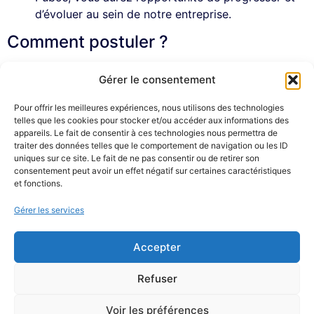
d’évoluer au sein de notre entreprise.
Comment postuler ?
Si vous êtes intéressé(e) par l’une de nos offres d’emploi
Gérer le consentement
ou si vous souhaitez nous faire parvenir votre
candidature spontanée, veuillez envoyer votre CV et
Pour offrir les meilleures expériences, nous utilisons des technologies
telles que les cookies pour stocker et/ou accéder aux informations des
votre lettre de motivation à
recrutement@pubos.fr
en
appareils. Le fait de consentir à ces technologies nous permettra de
indiquant le poste pour lequel vous postulez dans l’objet
traiter des données telles que le comportement de navigation ou les ID
du mail.
uniques sur ce site. Le fait de ne pas consentir ou de retirer son
consentement peut avoir un effet négatif sur certaines caractéristiques
Rejoignez-nous chez Pubos et participez à notre succès
et fonctions.
!
Gérer les services
Accepter
Refuser
Voir les préférences