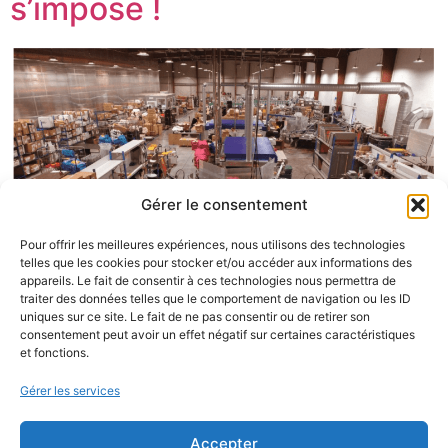
s’impose !
Gérer le consentement
Pour offrir les meilleures expériences, nous utilisons des technologies
telles que les cookies pour stocker et/ou accéder aux informations des
appareils. Le fait de consentir à ces technologies nous permettra de
traiter des données telles que le comportement de navigation ou les ID
uniques sur ce site. Le fait de ne pas consentir ou de retirer son
consentement peut avoir un effet négatif sur certaines caractéristiques
Voilà notre tout premier article de blog ! Mais qui
et fonctions.
sommes-nous au juste ? PUBOS, C’EST : Mais Pubos,
c’est surtout l’histoire de deux amis qui se sont
Gérer les services
rencontrés sur les bancs de l’école d’imprimerie en
Belgique. Leur premier local faisait 40 m2, et ils ont
Accepter